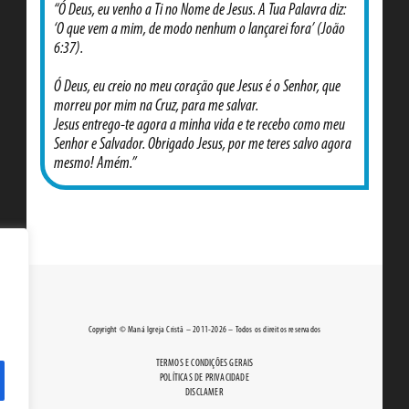
“Ó Deus, eu venho a Ti no Nome de Jesus. A Tua Palavra diz:
‘O que vem a mim, de modo nenhum o lançarei fora’ (João
6:37).
Ó Deus, eu creio no meu coração que Jesus é o Senhor, que
morreu por mim na Cruz, para me salvar.
Jesus entrego-te agora a minha vida e te recebo como meu
Senhor e Salvador. Obrigado Jesus, por me teres salvo agora
mesmo! Amém.”
Copyright © Maná Igreja Cristã – 2011-2026 – Todos os direitos reservados
TERMOS E CONDIÇÕES GERAIS
POLÍTICAS DE PRIVACIDADE
DISCLAMER