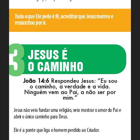
Tudo o que Ele pede é fé, acreditar que Jesus morreu e
ressuscitou por si.
3
JESUS É
O CAMINHO
João 14:6
Respondeu Jesus: “Eu sou
o caminho, a verdade e a vida.
Ninguém vem ao Pai, a não ser por
mim.”
Jesus não veio fundar uma religião, veio mostrar o amor do Pai e
abrir o único caminho para Deus.
Ele é a ponte que liga o homem perdido ao Criador.