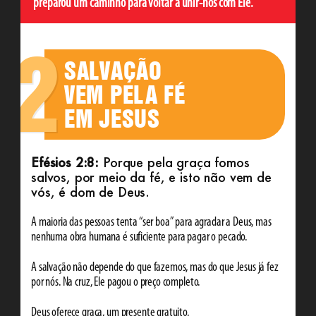
preparou um caminho para voltar a unir-nos com Ele.
2
SALVAÇÃO
VEM PELA FÉ
EM JESUS
Efésios 2:8:
Porque pela graça fomos
salvos, por meio da fé, e isto não vem de
vós, é dom de Deus.
A maioria das pessoas tenta “ser boa” para agradar a Deus, mas
nenhuma obra humana é suficiente para pagar o pecado.
A salvação não depende do que fazemos, mas do que Jesus já fez
por nós. Na cruz, Ele pagou o preço completo.
Deus oferece graça, um presente gratuito.