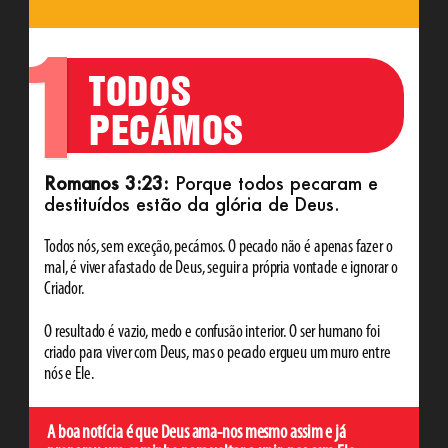
1
TODOS
PECÁMOS
Romanos 3:23:
Porque todos pecaram e
destituídos estão da glória de Deus.
Todos nós, sem exceção, pecámos. O pecado não é apenas fazer o
mal, é viver afastado de Deus, seguir a própria vontade e ignorar o
Criador.
O resultado é vazio, medo e confusão interior. O ser humano foi
criado para viver com Deus, mas o pecado ergueu um muro entre
nós e Ele.
A boa notícia é que Deus ama-nos mesmo assim e já