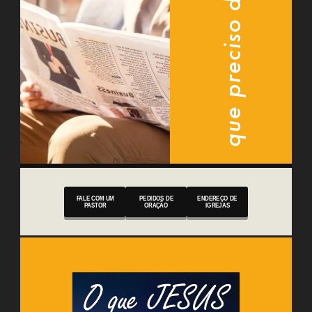
que preciso de saber
FALE COM UM
PEDIDOS DE
ENDEREÇO DE
PASTOR
ORAÇÃO
IGREJAS