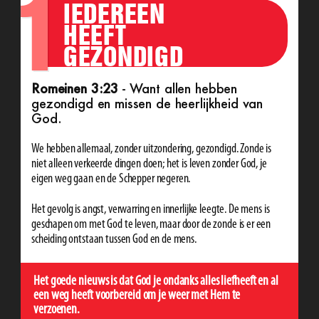
1
IEDEREEN
HEEFT
GEZONDIGD
Romeinen 3:23
- Want allen hebben
gezondigd en missen de heerlijkheid van
God.
We hebben allemaal, zonder uitzondering, gezondigd. Zonde is
niet alleen verkeerde dingen doen; het is leven zonder God, je
eigen weg gaan en de Schepper negeren.
Het gevolg is angst, verwarring en innerlijke leegte. De mens is
geschapen om met God te leven, maar door de zonde is er een
scheiding ontstaan tussen God en de mens.
Het goede nieuws is dat God je ondanks alles liefheeft en al
een weg heeft voorbereid om je weer met Hem te
verzoenen.