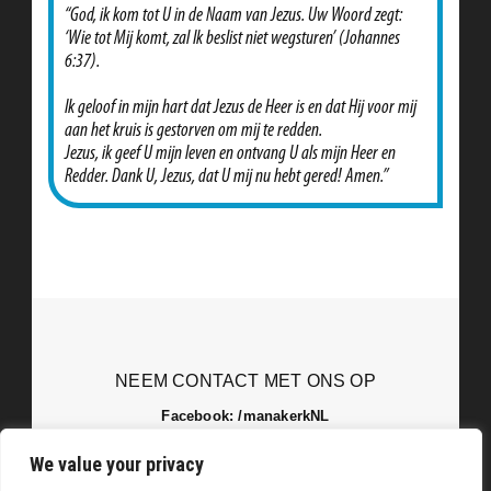
“God, ik kom tot U in de Naam van Jezus. Uw Woord zegt:
‘Wie tot Mij komt, zal Ik beslist niet wegsturen’ (Johannes
6:37).
Ik geloof in mijn hart dat Jezus de Heer is en dat Hij voor mij
aan het kruis is gestorven om mij te redden.
Jezus, ik geef U mijn leven en ontvang U als mijn Heer en
Redder. Dank U, Jezus, dat U mij nu hebt gered! Amen.”
NEEM CONTACT MET ONS OP
Facebook: /manakerkNL
Instagram: @jongeren_kuriakos
We value your privacy
Gebedsverzoeken: