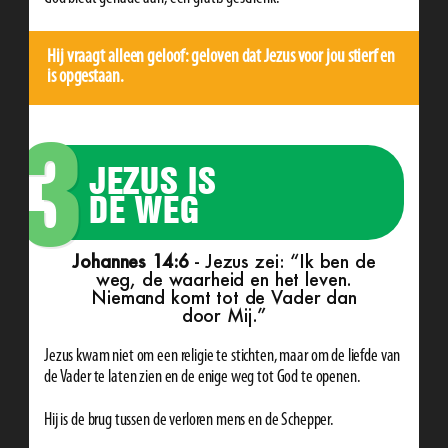
Hij vraagt alleen geloof: geloven dat Jezus voor jou stierf en
is opgestaan.
3
JEZUS IS
DE WEG
Johannes 14:6
- Jezus zei: “Ik ben de
weg, de waarheid en het leven.
Niemand komt tot de Vader dan
door Mij.”
Jezus kwam niet om een religie te stichten, maar om de liefde van
de Vader te laten zien en de enige weg tot God te openen.
Hij is de brug tussen de verloren mens en de Schepper.