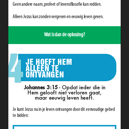
Geen andere naam, profeet of levensfilosofie kan redden.
Alleen Jezus kan zonden vergeven en eeuwig leven geven.
Wat is dan de oplossing?
4
JE HOEFT HEM
ALLEEN TE
ONTVANGEN
Johannes 3:15
- Opdat ieder die in
Hem gelooft niet verloren gaat,
maar eeuwig leven heeft.
Je kunt Jezus nu in je leven ontvangen door dit eenvoudige gebed
te bidden: